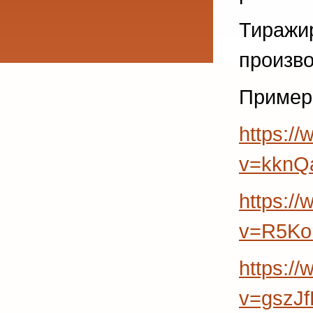
Тиражи
произво
Пример
https:/
v=kknQ
https:/
v=R5Ko
https:/
v=gszJ