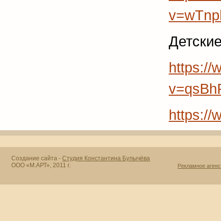
v=wTnp
Детские
https:/
v=qsB
https:/
Создание сайта -
Студия Константина Булычёва
ООО «М.АРТ», 2011 г.
Рекламное агенс