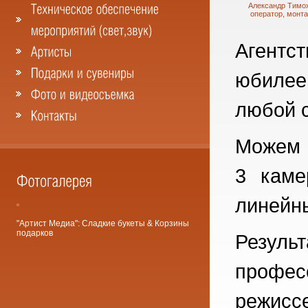
Александр Тимох
оператор, монт
Агентс
юбиле
любой с
Можем 
3 каме
линейн
"Артист Медиа": Сладкие букеты & Корзины
подарков
Резуль
профе
режисс